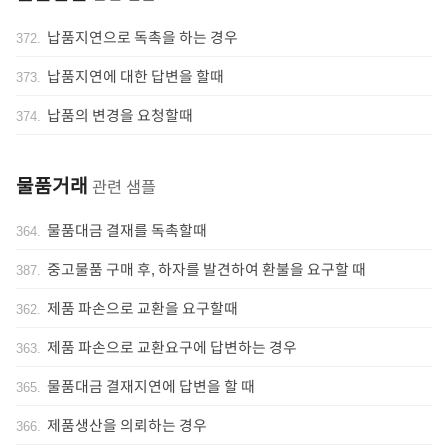
납품지연으로 독촉을 하는 경우
372
.
납품지연에 대한 답변을 할때
373
.
납품의 변경을 요청할때
374
.
물품거래
관련 샘플
물품대금 결재를 독촉할때
364
.
중고물품 구매 후, 하자를 발견하여 환불을 요구할 때
387
.
제품 파손으로 교환을 요구할때
362
.
제품 파손으로 교환요구에 답변하는 경우
363
.
물품대금 결재지연에 답변을 할 때
365
.
제품생산을 의뢰하는 경우
366
.