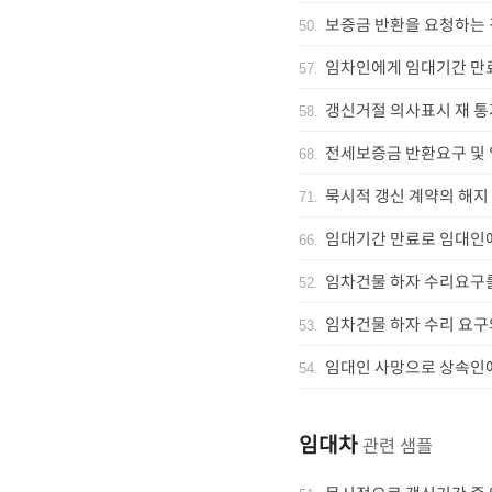
보증금 반환을 요청하는 
50
.
임차인에게 임대기간 만
57
.
갱신거절 의사표시 재 통
58
.
전세보증금 반환요구 및
68
.
묵시적 갱신 계약의 해지
71
.
임대기간 만료로 임대인에
66
.
임차건물 하자 수리요구를
52
.
임차건물 하자 수리 요구
53
.
임대인 사망으로 상속인
54
.
임대차
관련 샘플