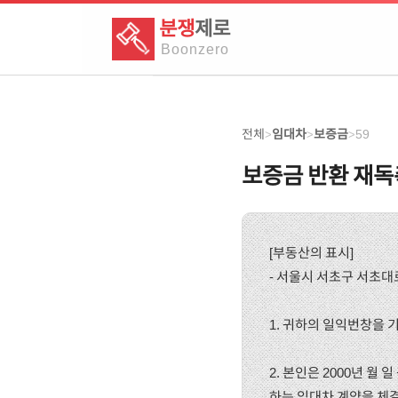
분쟁
제로
Boon
zero
전체
임대차
보증금
59
>
>
>
보증금 반환 재독
[부동산의 표시]
- 서울시 서초구 서초대로
1. 귀하의 일익번창을 
2. 본인은 2000년 월
하는 임대차 계약을 체