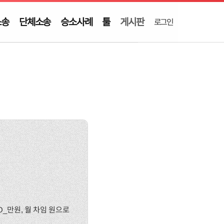
소송
단체소송
승소사례
툴
게시판
로그인
 O_만원, 월 차임 원으로