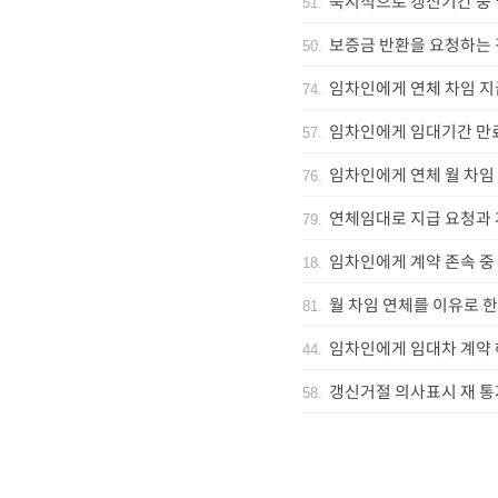
묵시적으로 갱신기간 중 
51
.
보증금 반환을 요청하는 
50
.
임차인에게 연체 차임 지
74
.
임차인에게 임대기간 만
57
.
임차인에게 연체 월 차임
76
.
연체임대로 지급 요청과
79
.
임차인에게 계약 존속 중
18
.
월 차임 연체를 이유로 한
81
.
임차인에게 임대차 계약
44
.
갱신거절 의사표시 재 통
58
.