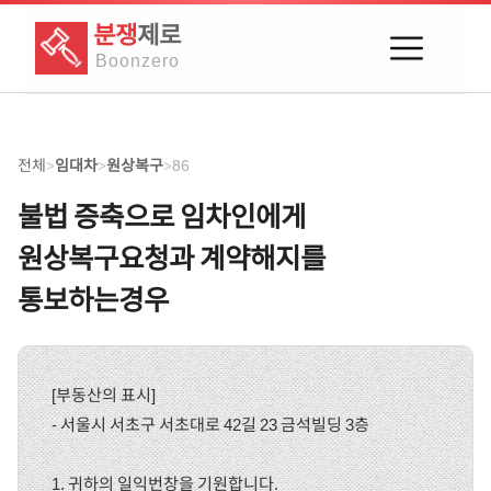
분쟁
제로
Boon
zero
전체
임대차
원상복구
86
>
>
>
불법 증축으로 임차인에게
원상복구요청과 계약해지를
통보하는경우
[부동산의 표시]
- 서울시 서초구 서초대로 42길 23 금석빌딩 3층
1. 귀하의 일익번창을 기원합니다.