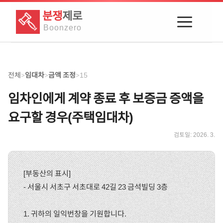
분쟁
제로
Boon
zero
전체
임대차
금액 조정
15
>
>
>
임차인에게 계약 종료 후 보증금 증액을
요구할 경우(주택임대차)
검토일:
2026. 3.
[부동산의 표시]
- 서울시 서초구 서초대로 42길 23 금석빌딩 3층
1. 귀하의 일익번창을 기원합니다.