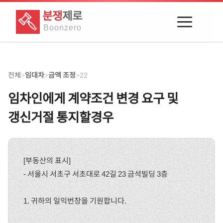
분쟁
제로
Boon
zero
전체
임대차
금액 조정
22
>
>
>
임차인에게 계약조건 변경 요구 및
갱신거절 통지할경우
[부동산의 표시]
- 서울시 서초구 서초대로 42길 23 금석빌딩 3층
1. 귀하의 일익번창을 기원합니다.