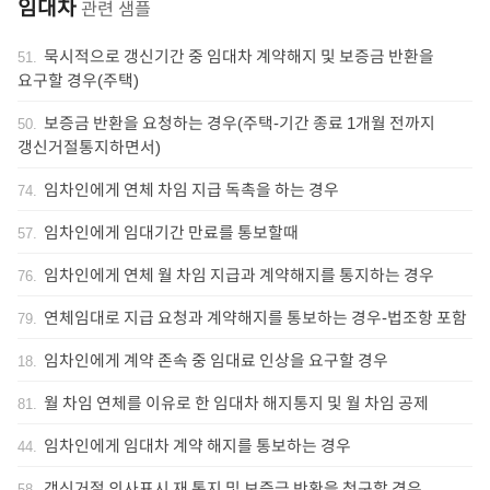
임대차
관련 샘플
묵시적으로 갱신기간 중 임대차 계약해지 및 보증금 반환을
51
.
요구할 경우(주택)
보증금 반환을 요청하는 경우(주택-기간 종료 1개월 전까지
50
.
갱신거절통지하면서)
임차인에게 연체 차임 지급 독촉을 하는 경우
74
.
임차인에게 임대기간 만료를 통보할때
57
.
임차인에게 연체 월 차임 지급과 계약해지를 통지하는 경우
76
.
연체임대로 지급 요청과 계약해지를 통보하는 경우-법조항 포함
79
.
임차인에게 계약 존속 중 임대료 인상을 요구할 경우
18
.
월 차임 연체를 이유로 한 임대차 해지통지 및 월 차임 공제
81
.
임차인에게 임대차 계약 해지를 통보하는 경우
44
.
갱신거절 의사표시 재 통지 및 보증금 반환을 청구할 경우
58
.