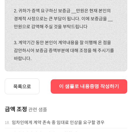
2. 귀하가 증액 요구하신 보증금 __만원은 현재 본인의
경제적 사정으로는 큰 부담이 됩니다. 이에 보증금을 __
만원으로 감액해 주실 것을 부탁드립니다
3. 계약기간 동안 본인이 계약내용을 잘 이행해 온 점을
감안하시어 보증금 증액부분에 대해 조정을 해 주시기를
바랍니다.
목록으로
이 샘플로 내용증명 작성하기
금액 조정
관련 샘플
임차인에게 계약 존속 중 임대료 인상을 요구할 경우
18
.