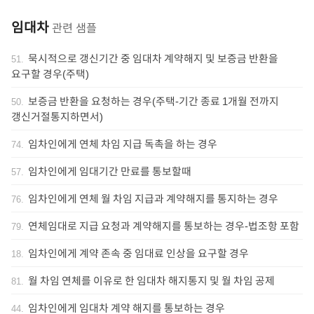
임대차
관련 샘플
묵시적으로 갱신기간 중 임대차 계약해지 및 보증금 반환을
51
.
요구할 경우(주택)
보증금 반환을 요청하는 경우(주택-기간 종료 1개월 전까지
50
.
갱신거절통지하면서)
임차인에게 연체 차임 지급 독촉을 하는 경우
74
.
임차인에게 임대기간 만료를 통보할때
57
.
임차인에게 연체 월 차임 지급과 계약해지를 통지하는 경우
76
.
연체임대로 지급 요청과 계약해지를 통보하는 경우-법조항 포함
79
.
임차인에게 계약 존속 중 임대료 인상을 요구할 경우
18
.
월 차임 연체를 이유로 한 임대차 해지통지 및 월 차임 공제
81
.
임차인에게 임대차 계약 해지를 통보하는 경우
44
.