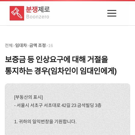
분쟁
제로
Boon
zero
전체
임대차
금액 조정
16
>
>
>
보증금 등 인상요구에 대해 거절을
통지하는 경우(임차인이 임대인에게)
[부동산의 표시]
- 서울시 서초구 서초대로 42길 23 금석빌딩 3층
1. 귀하의 일익번창을 기원합니다.