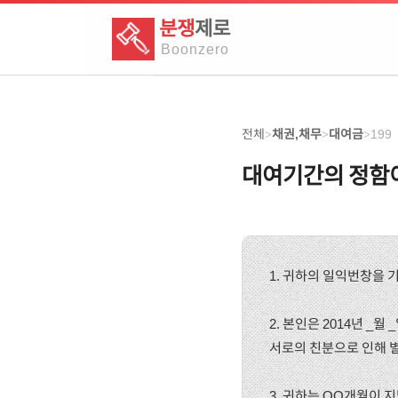
분쟁
제로
Boon
zero
전체
채권,채무
대여금
199
>
>
>
대여기간의 정함이
1. 귀하의 일익번창을 
2. 본인은 2014년 _
서로의 친분으로 인해 
3. 귀하는 OO개월이 