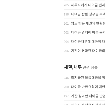
채무자에게 대여금 변제
205
.
대여금 반환 청구를 독
198
.
양도 받은 채권의 반환을
201
.
대여금 변제에 따른 근
203
.
대여금채무에 대하여 
204
.
기간이 경과한 대여금의
206
.
채권,채무
관련 샘플
미지급된 물품대금을 
246
.
대여금 반환요청에 대한
200
.
기간 경과한 대여금 반
197
.