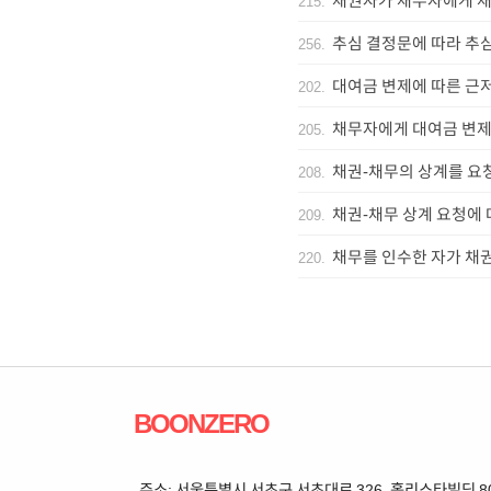
채권자가 채무자에게 
215
.
추심 결정문에 따라 추
256
.
대여금 변제에 따른 근
202
.
채무자에게 대여금 변제
205
.
채권-채무의 상계를 요
208
.
채권-채무 상계 요청에 
209
.
채무를 인수한 자가 채
220
.
BOONZERO
주소: 서울특별시 서초구 서초대로 326, 홀리스타빌딩 802 | 