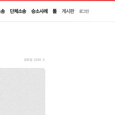
소송
단체소송
승소사례
툴
게시판
로그인
검토일:
2026. 3.