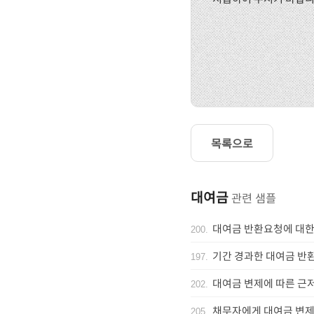
목록으로
대여금
관련 샘플
대여금 반환요청에 대한
200
.
기간 경과한 대여금 반
197
.
대여금 변제에 따른 근
202
.
채무자에게 대여금 변제
205
.