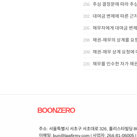
추심 결정문에 따라 추
256
.
대여금 변제에 따른 근
202
.
채무자에게 대여금 변제
205
.
채권-채무의 상계를 요
208
.
채권-채무 상계 요청에 
209
.
채무를 인수한 자가 채
220
.
BOONZERO
주소: 서울특별시 서초구 서초대로 326, 홀리스타빌딩 802 | 
이메일: bun@lawfirmy.com | 사업자: 264-81-06005 