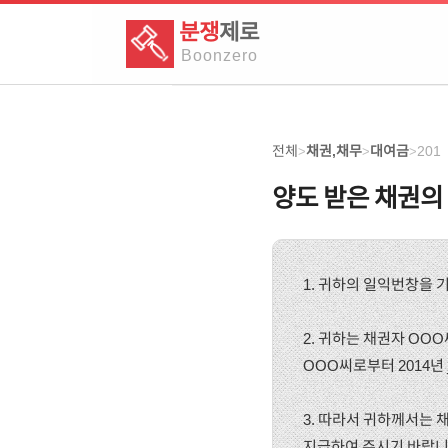
분쟁
제로
Boon
zero
전체
채권,채무
대여금
201
>
>
>
양도 받은 채권의
1. 귀하의 일익번창을 
2. 귀하는 채권자 OOO
OOO씨로부터 2014년
3. 따라서 귀하께서는 채
지급하여 주시기 바랍니