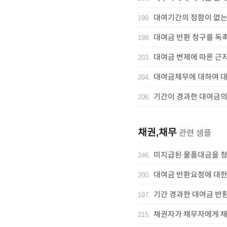
대여기간의 정함이 없는
199
.
대여금 반환 청구를 독
198
.
대여금 변제에 따른 근
203
.
대여금채무에 대하여 
204
.
기간이 경과한 대여금의
206
.
채권,채무
관련 샘플
미지급된 물품대금을 
246
.
대여금 반환요청에 대한
200
.
기간 경과한 대여금 반
197
.
채권자가 채무자에게 
215
.