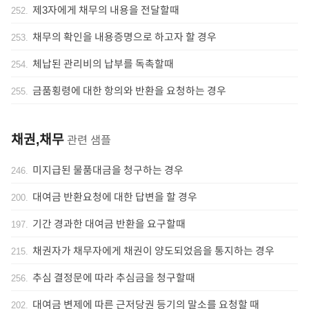
제3자에게 채무의 내용을 전달할때
252
.
채무의 확인을 내용증명으로 하고자 할 경우
253
.
체납된 관리비의 납부를 독촉할때
254
.
금품횡령에 대한 항의와 반환을 요청하는 경우
255
.
채권,채무
관련 샘플
미지급된 물품대금을 청구하는 경우
246
.
대여금 반환요청에 대한 답변을 할 경우
200
.
기간 경과한 대여금 반환을 요구할때
197
.
채권자가 채무자에게 채권이 양도되었음을 통지하는 경우
215
.
추심 결정문에 따라 추심금을 청구할때
256
.
대여금 변제에 따른 근저당권 등기의 말소를 요청할 때
202
.