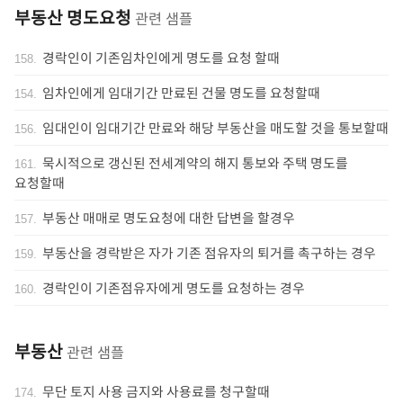
부동산 명도요청
관련 샘플
경락인이 기존임차인에게 명도를 요청 할때
158
.
임차인에게 임대기간 만료된 건물 명도를 요청할때
154
.
임대인이 임대기간 만료와 해당 부동산을 매도할 것을 통보할때
156
.
묵시적으로 갱신된 전세계약의 해지 통보와 주택 명도를
161
.
요청할때
부동산 매매로 명도요청에 대한 답변을 할경우
157
.
부동산을 경락받은 자가 기존 점유자의 퇴거를 촉구하는 경우
159
.
경락인이 기존점유자에게 명도를 요청하는 경우
160
.
부동산
관련 샘플
무단 토지 사용 금지와 사용료를 청구할때
174
.