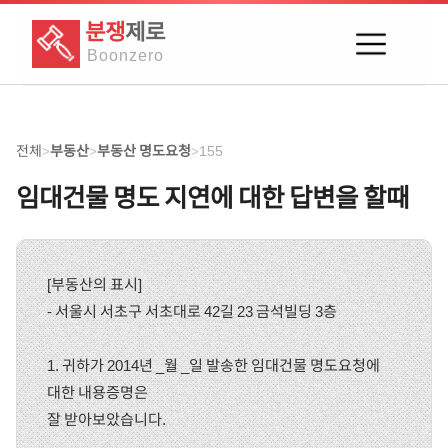
분쟁
제로
Boon
zero
전체
부동산
부동산 명도요청
155
>
>
>
임대건물 명도 지연에 대한 답변을 할때
[부동산의 표시]
- 서울시 서초구 서초대로 42길 23 금석빌딩 3층
1. 귀하가 2014년 _월 _일 발송한 임대건물 명도요청에
대한 내용증명은
잘 받아보았습니다.