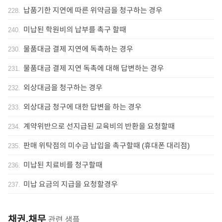
납품기한 지연에 따른 위약금을 청구하는 경우
228
.
미납된 학원비의 납부를 촉구 할때
240
.
물품대금 결제 지연에 독촉하는 경우
230
.
물품대금 결제 지연 독촉에 대해 답변하는 경우
231
.
외상대금을 청구하는 경우
232
.
외상대금 청구에 대한 답변을 하는 경우
233
.
계약위반으로 선지급된 교육비의 반환을 요청할때
234
.
판매 위탁점의 미수금 납입을 촉구할때 (휴대폰 대리점)
235
.
미납된 치료비를 청구할때
236
.
미납 요금의 지급을 요청할경우
237
.
채권,채무
관련 샘플