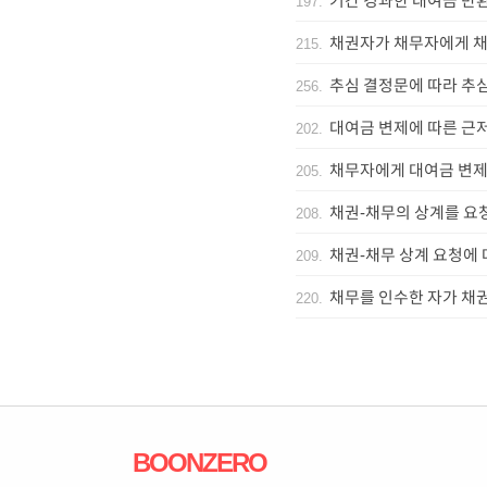
기간 경과한 대여금 반
197
.
채권자가 채무자에게 
215
.
추심 결정문에 따라 추
256
.
대여금 변제에 따른 근
202
.
채무자에게 대여금 변제
205
.
채권-채무의 상계를 요
208
.
채권-채무 상계 요청에 
209
.
채무를 인수한 자가 채
220
.
BOONZERO