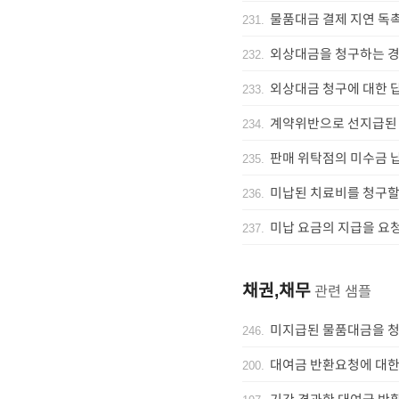
물품대금 결제 지연 독
231
.
외상대금을 청구하는 
232
.
외상대금 청구에 대한 
233
.
계약위반으로 선지급된
234
.
판매 위탁점의 미수금 
235
.
미납된 치료비를 청구
236
.
미납 요금의 지급을 요
237
.
채권,채무
관련 샘플
미지급된 물품대금을 
246
.
대여금 반환요청에 대한
200
.