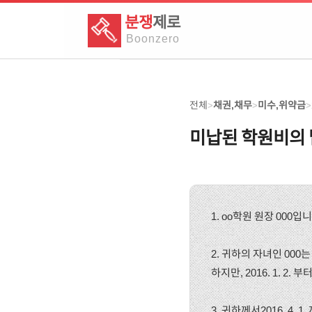
분쟁
제로
Boon
zero
전체
채권,채무
미수,위약금
>
>
>
미납된 학원비의 
1. oo학원 원장 000입니
2. 귀하의 자녀인 00
하지만, 2016. 1. 2
3. 귀하께서2016. 4.