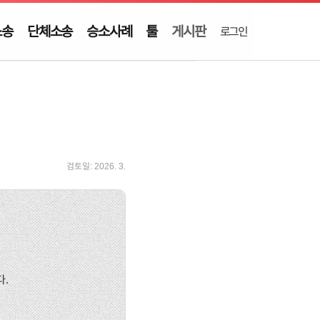
소송
단체소송
승소사례
툴
게시판
로그인
검토일:
2026. 3.
다.